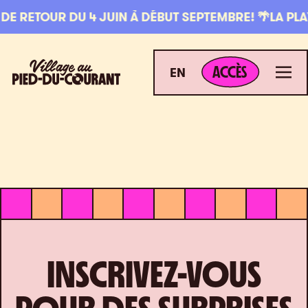
Aller à la navigation
Aller au contenu
 DE RETOUR DU 4 JUIN À DÉBUT SEPTEMBRE! 🌴
LA PLAY
ACCÈS
Village au Pied-du-Courant
Men
ACCÈS
EN
INSCRIVEZ-VOUS