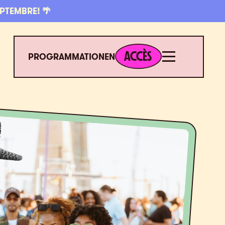
EPTEMBRE! 🌴
ACCÈS
Menu
ACCÈS
PROGRAMMATION
EN