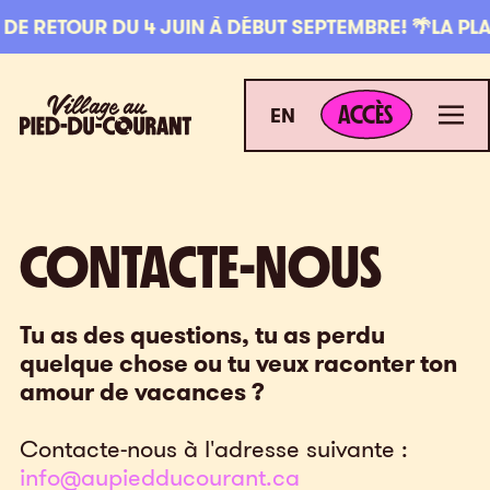
Aller à la navigation
Aller au contenu
DE RETOUR DU 4 JUIN À DÉBUT SEPTEMBRE! 🌴
LA PLAYA
ACCÈS
Village au Pied-du-Courant
Men
ACCÈS
EN
CON
CONTACTE-NOUS
Tu as des questions, tu as perdu
quelque chose ou tu veux raconter ton
amour de vacances ?
Contacte-nous à l'adresse suivante :
info@aupiedducourant.ca