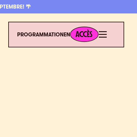
EPTEMBRE! 🌴
ACCÈS
Menu
ACCÈS
PROGRAMMATION
EN
ES