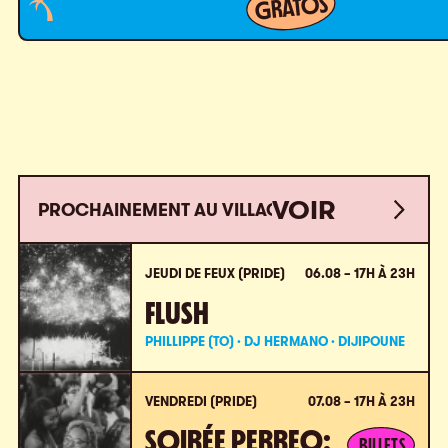
GRATOS
VOIR
PROCHAINEMENT AU VILLAGE
VOIR
TOUT
TOUT
JEUDI DE FEUX (PRIDE)
06.08 – 17H À 23H
FLUSH
PHILLIPPE (TO) · DJ HERMANO · DIJIPOUNE
VENDREDI (PRIDE)
07.08 – 17H À 23H
SOIRÉE PERREO:
BILLETS