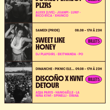
PLZRS
ALIIXX (LIVE) · JUANPI · LUNY ·
RICO RICA · XHUNCO
SAMEDI (PRIDE)
08.08 – 17H À 23H
SWEET LIKE
BILLETS
HONEY
DJ PLAYGIRL · EKITWANDA · PO
DIMANCHE - PIKNIC ÉLECTRONIK X VPC
09.08 – 17H À 23H
DISCOÑO X KVNT
BILLETS
DETOUR
ADIA PARIS · HANGAËLLE · LA
NIÑA KIWI · SPINELLI · SYANA