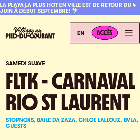
Aller à la navigation
Aller au contenu
LA PLAYA LA PLUS HOT EN VILLE EST DE RETOUR DU 4
JUIN À DÉBUT SEPTEMBRE! 🌴
ACCÈS
Village au Pied-du-Courant
Men
ACCÈS
EN
SAMEDI SUAVE
FLTK - CARNAVAL
RIO ST LAURENT
STOPNOXS, BAILE DA ZAZA, CHLOE LALLOUZ, BVLA,
GUESTS