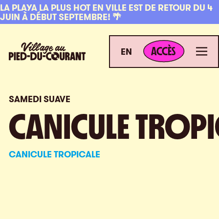
Aller à la navigation
Aller au contenu
LA PLAYA LA PLUS HOT EN VILLE EST DE RETOUR DU 4
JUIN À DÉBUT SEPTEMBRE! 🌴
ACCÈS
Village au Pied-du-Courant
Men
ACCÈS
EN
SAMEDI SUAVE
CANICULE TROPI
CANICULE TROPICALE