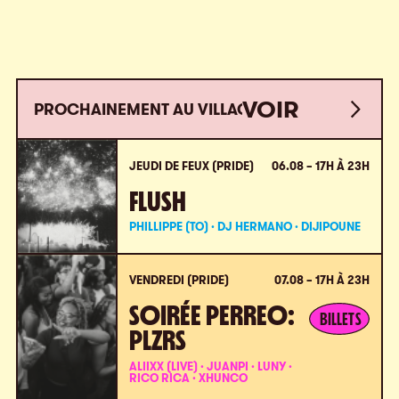
VOIR
PROCHAINEMENT AU VILLAGE
VOIR
TOUT
TOUT
JEUDI DE FEUX (PRIDE)
06.08 – 17H À 23H
FLUSH
PHILLIPPE (TO) · DJ HERMANO · DIJIPOUNE
VENDREDI (PRIDE)
07.08 – 17H À 23H
SOIRÉE PERREO:
BILLETS
PLZRS
ALIIXX (LIVE) · JUANPI · LUNY ·
RICO RICA · XHUNCO