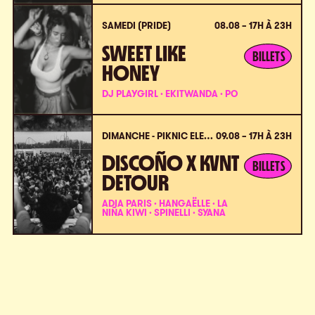
SAMEDI (PRIDE)
08.08 – 17H À 23H
SWEET LIKE
BILLETS
HONEY
DJ PLAYGIRL · EKITWANDA · PO
DIMANCHE - PIKNIC ÉLECTRONIK X VPC
09.08 – 17H À 23H
DISCOÑO X KVNT
BILLETS
DETOUR
ADIA PARIS · HANGAËLLE · LA
NIÑA KIWI · SPINELLI · SYANA