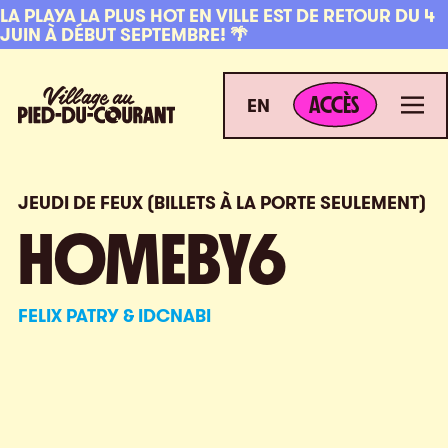
Aller à la navigation
Aller au contenu
LA PLAYA LA PLUS HOT EN VILLE EST DE RETOUR DU 4
JUIN À DÉBUT SEPTEMBRE! 🌴
ACCÈS
Village au Pied-du-Courant
Men
ACCÈS
EN
JEUDI DE FEUX (BILLETS À LA PORTE SEULEMENT)
HOMEBY6
FELIX PATRY & IDCNABI