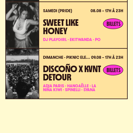
SAMEDI (PRIDE)
08.08 – 17H À 23H
SWEET LIKE
BILLETS
HONEY
DJ PLAYGIRL · EKITWANDA · PO
DIMANCHE - PIKNIC ÉLECTRONIK X VPC
09.08 – 17H À 23H
DISCOÑO X KVNT
BILLETS
DETOUR
ADIA PARIS · HANGAËLLE · LA
NIÑA KIWI · SPINELLI · SYANA