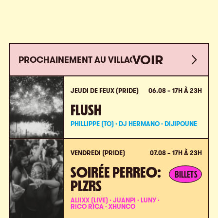
VOIR
PROCHAINEMENT AU VILLAGE
VOIR
TOUT
TOUT
JEUDI DE FEUX (PRIDE)
06.08 – 17H À 23H
FLUSH
PHILLIPPE (TO) · DJ HERMANO · DIJIPOUNE
VENDREDI (PRIDE)
07.08 – 17H À 23H
SOIRÉE PERREO:
BILLETS
PLZRS
ALIIXX (LIVE) · JUANPI · LUNY ·
RICO RICA · XHUNCO