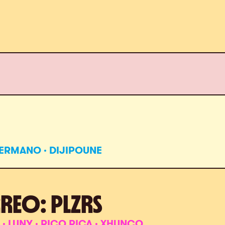
 HERMANO · DIJIPOUNE
REO: PLZRS
PI · LUNY · RICO RICA · XHUNCO