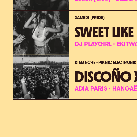
SAMEDI (PRIDE)
SWEET LIK
DJ PLAYGIRL · EKITW
DIMANCHE - PIKNIC ÉLECTRONIK
DISCOÑO X
ADIA PARIS · HANGAËL