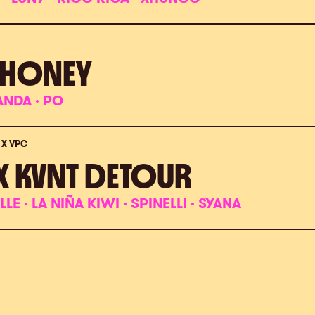
E HONEY
ANDA · PO
 X VPC
 KVNT DETOUR
LE · LA NIÑA KIWI · SPINELLI · SYANA