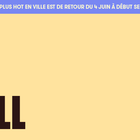
 PLUS HOT EN VILLE EST DE RETOUR DU 4 JUIN À DÉBUT S
LL