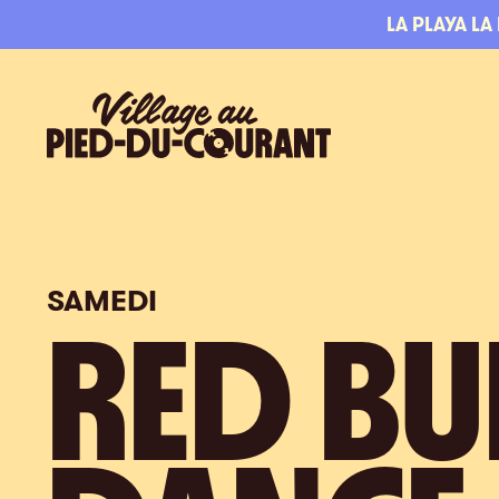
Aller à la navigation
Aller au contenu
LA PLAYA LA
Village au Pied-du-Courant
SAMEDI
RED BU