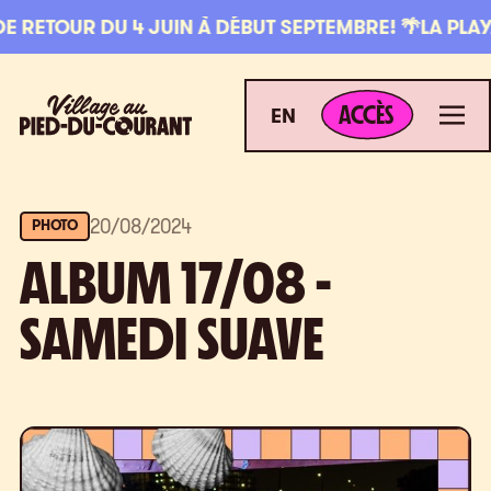
Aller à la navigation
Aller au contenu
 RETOUR DU 4 JUIN À DÉBUT SEPTEMBRE! 🌴
LA PLAYA L
ACCÈS
Village au Pied-du-Courant
Men
ACCÈS
EN
20
/
08
/
2024
PHOTO
ALBUM 17/08 -
SAMEDI SUAVE