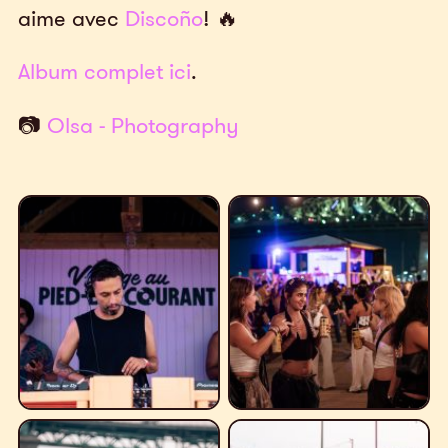
aime avec
Discoño
! 🔥
Album complet ici
.
📷
Olsa - Photography